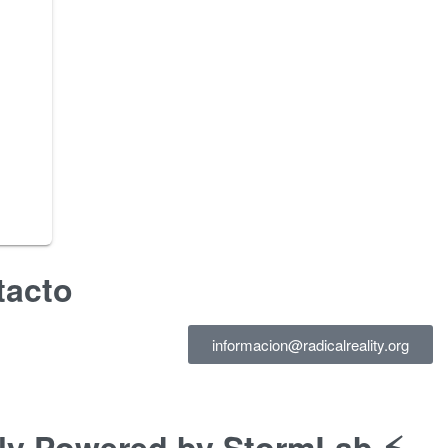
tacto
informacion@radicalreality.org
ly Powered by StormLab ⚡