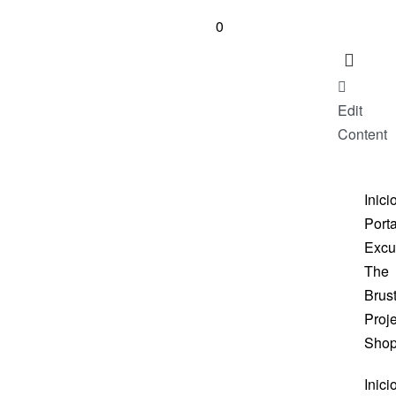
0
Edit
Content
Inici
Porta
Excu
The
Brus
Proje
Sho
Inici