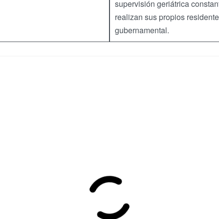
supervisión geriátrica consta
realizan sus propios residen
gubernamental.