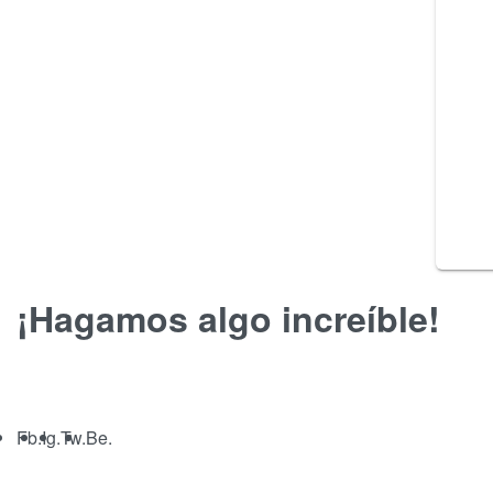
¡Hagamos algo increíble!
Fb.
Ig.
Tw.
Be.